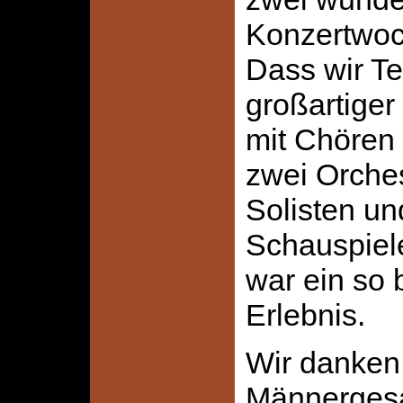
Konzertwo
Dass wir Te
großartiger
mit Chören 
zwei Orche
Solisten u
Schauspiele
war ein so
Erlebnis.
Wir danken
Männerges