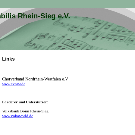
bilis Rhein-Sieg e.V.
Links
Chorverband Nordrhein-Westfalen e.V
www.cvnrw.de
Förderer und Unterstützer:
Volksbank Bonn Rhein-Sieg
www.vobaworld.de