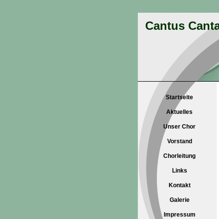
Cantus Canta
Startseite
Aktuelles
Unser Chor
Vorstand
Chorleitung
Links
Kontakt
Galerie
Impressum