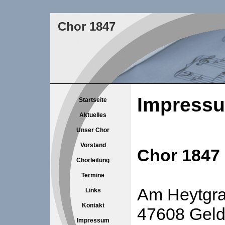
Chor 1847
Impress
Startseite
Aktuelles
Unser Chor
Vorstand
Chor 1847
Chorleitung
Termine
Am Heytgr
Links
Kontakt
47608 Geld
Impressum