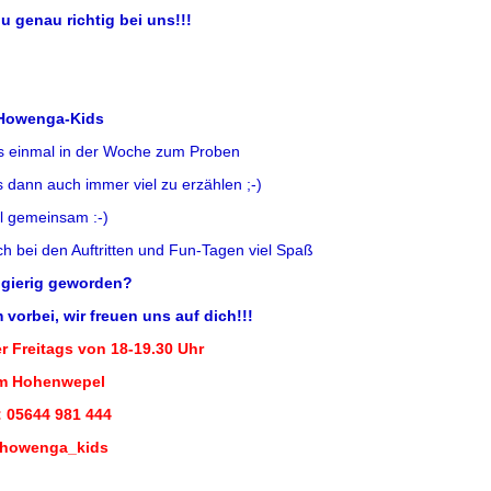
du genau richtig bei uns!!!
 Howenga-Kids
s einmal in der Woche zum Proben
dann auch immer viel zu erzählen ;-)
l gemeinsam :-)
 bei den Auftritten und Fun-Tagen viel Spaß
ugierig geworden?
orbei, wir freuen uns auf dich!!!
r Freitags von 18-19.30 Uhr
im Hohenwepel
: 05644 981 444
 howenga_kids