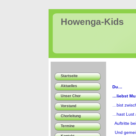
Howenga-Kids
Startseite
Aktuelles
Du…
…liebst Mu
Unser Chor
…bist zwisc
Vorstand
…hast Lust 
Chorleitung
Auftritte b
Termine
Und gemein