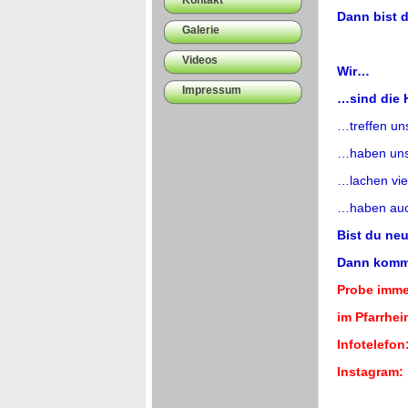
Kontakt
Dann bist 
Galerie
Videos
Wir…
Impressum
…sind die
…treffen un
…haben uns 
…lachen vie
…haben auch
Bist du ne
Dann komm v
Probe imme
im Pfarrhe
Infotelefon
Instagram: