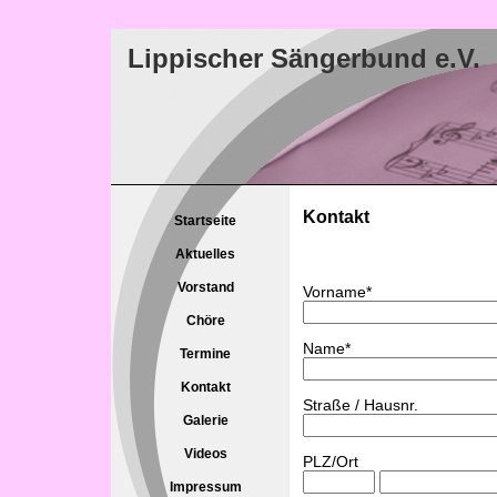
Lippischer Sängerbund e.V.
Kontakt
Startseite
Aktuelles
Vorstand
Vorname*
Chöre
Name*
Termine
Kontakt
Straße / Hausnr.
Galerie
Videos
PLZ/Ort
Impressum