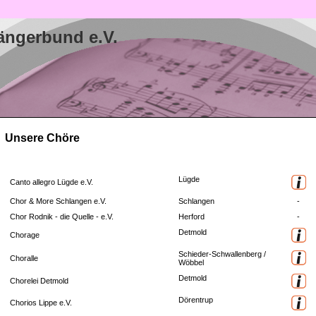
ängerbund e.V.
Unsere Chöre
Lügde
Canto allegro Lügde e.V.
Chor & More Schlangen e.V.
Schlangen
-
Chor Rodnik - die Quelle - e.V.
Herford
-
Detmold
Chorage
Schieder-Schwallenberg /
Choralle
Wöbbel
Detmold
Chorelei Detmold
Dörentrup
Chorios Lippe e.V.