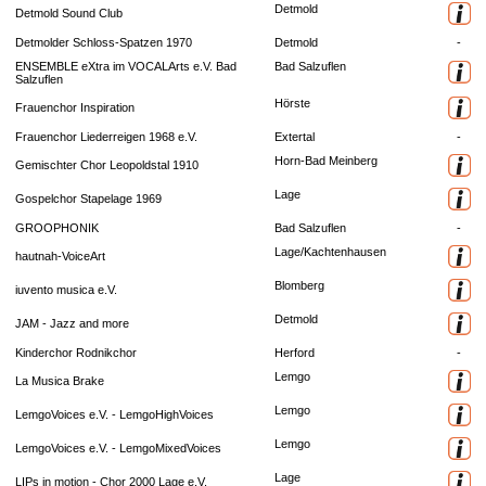
Detmold
Detmold Sound Club
Detmolder Schloss-Spatzen 1970
Detmold
-
ENSEMBLE eXtra im VOCALArts e.V. Bad
Bad Salzuflen
Salzuflen
Hörste
Frauenchor Inspiration
Frauenchor Liederreigen 1968 e.V.
Extertal
-
Horn-Bad Meinberg
Gemischter Chor Leopoldstal 1910
Lage
Gospelchor Stapelage 1969
GROOPHONIK
Bad Salzuflen
-
Lage/Kachtenhausen
hautnah-VoiceArt
Blomberg
iuvento musica e.V.
Detmold
JAM - Jazz and more
Kinderchor Rodnikchor
Herford
-
Lemgo
La Musica Brake
Lemgo
LemgoVoices e.V. - LemgoHighVoices
Lemgo
LemgoVoices e.V. - LemgoMixedVoices
Lage
LIPs in motion - Chor 2000 Lage e.V.