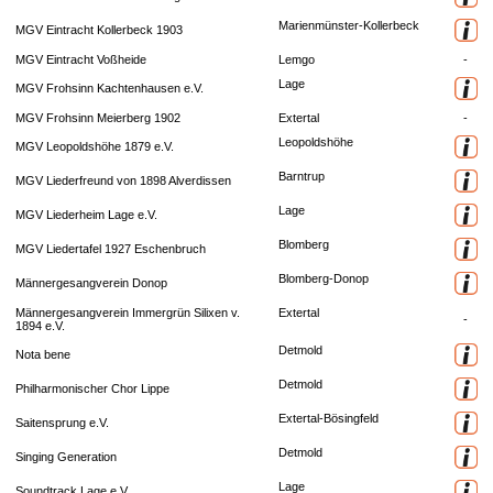
Marienmünster-Kollerbeck
MGV Eintracht Kollerbeck 1903
MGV Eintracht Voßheide
Lemgo
-
Lage
MGV Frohsinn Kachtenhausen e.V.
MGV Frohsinn Meierberg 1902
Extertal
-
Leopoldshöhe
MGV Leopoldshöhe 1879 e.V.
Barntrup
MGV Liederfreund von 1898 Alverdissen
Lage
MGV Liederheim Lage e.V.
Blomberg
MGV Liedertafel 1927 Eschenbruch
Blomberg-Donop
Männergesangverein Donop
Männergesangverein Immergrün Silixen v.
Extertal
-
1894 e.V.
Detmold
Nota bene
Detmold
Philharmonischer Chor Lippe
Extertal-Bösingfeld
Saitensprung e.V.
Detmold
Singing Generation
Lage
Soundtrack Lage e.V.