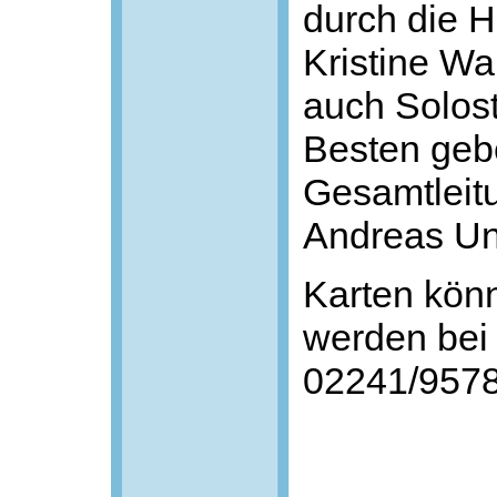
durch die H
Kristine W
auch Solos
Besten geb
Gesamtleitu
Andreas Un
Karten kön
werden bei
02241/957