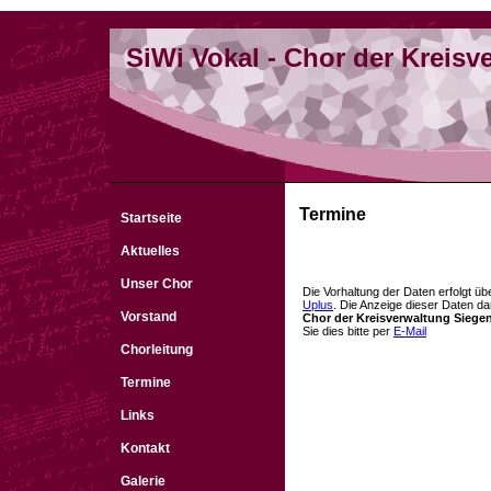
SiWi Vokal - Chor der Kreisv
Termine
Startseite
Aktuelles
Unser Chor
Die Vorhaltung der Daten erfolgt ü
Uplus
. Die Anzeige dieser Daten darf
Vorstand
Chor der Kreisverwaltung Siege
Sie dies bitte per
E-Mail
Chorleitung
Termine
Links
Kontakt
Galerie