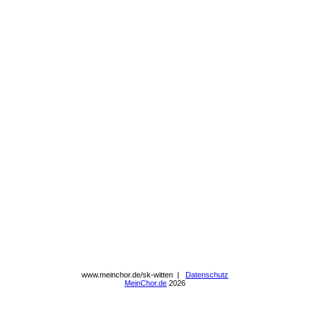
www.meinchor.de/sk-witten |
Datenschutz
MeinChor.de
2026