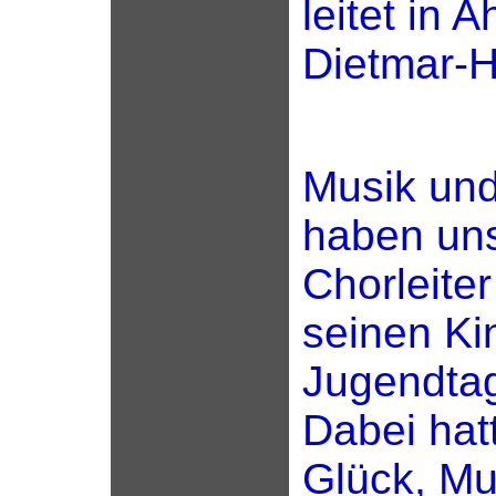
leitet in 
Dietmar-
Musik un
haben un
Chorleiter
seinen Ki
Jugendtag
Dabei hat
Glück, Mu