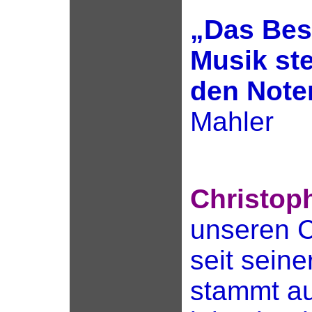
„Das Best
Musik ste
den Note
Mahler
Christop
unseren C
seit sein
stammt a