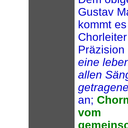
Gustav Ma
kommt es
Chorleiter
Präzision
eine lebe
allen Sän
getragene
an;
Chorm
vom
gemeinsc