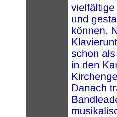
vielfältig
und gesta
können. 
Klavierunt
schon als
in den Ka
Kircheng
Danach tra
Bandleade
musikalis