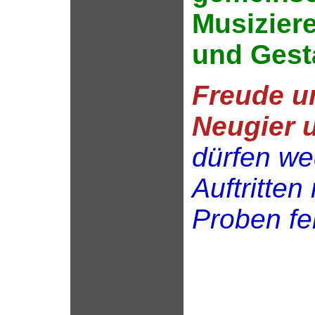
Musizier
und Gest
Freude u
Neugier 
dürfen we
Auftritten
Proben fe