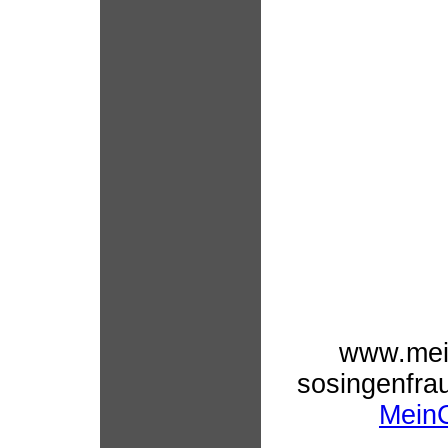
www.mein
sosingenfr
Mein