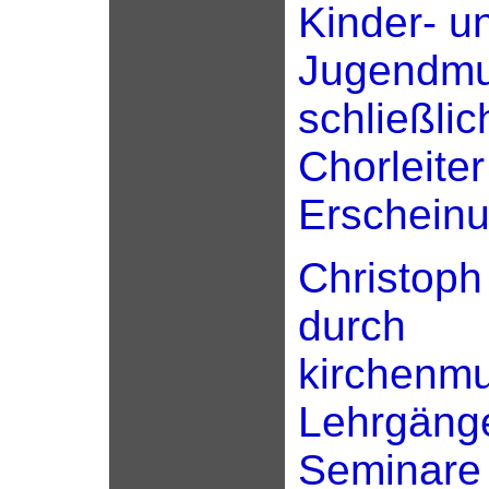
Kinder- u
Jugendmu
schließlic
Chorleiter
Erscheinu
Christoph 
durch
kirchenmu
Lehrgäng
Seminare