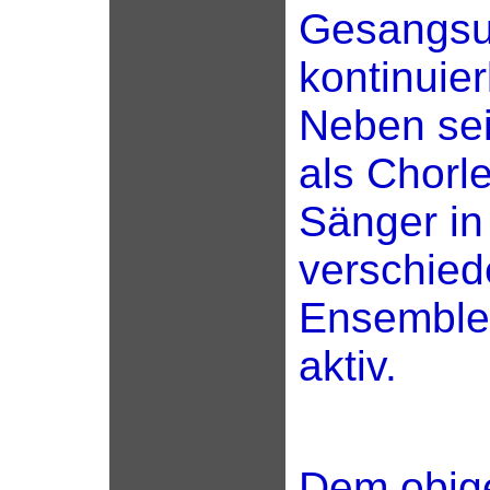
Gesangsun
kontinuier
Neben sei
als Chorle
Sänger in
verschie
Ensemble
aktiv.
Dem obige