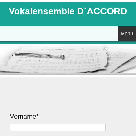
Vokalensemble D´ACCORD
Menu
Startseite
Aktuelles
Unser Chor
Termine
Vorname*
Kontakt
Galerie