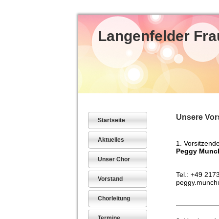
Langenfelder Fr
Unsere Vors
Startseite
Aktuelles
1. Vorsitzend
Peggy Munc
Unser Chor
Tel.: +49 217
Vorstand
peggy.munc
Chorleitung
Termine