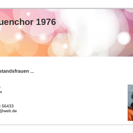
auenchor 1976
tandsfrauen ...
e
h
3 56433
h@web.de