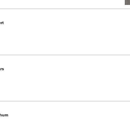
rt
rs
thum