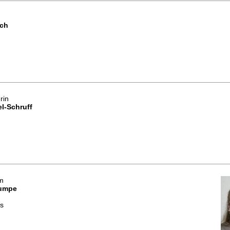
ach
rin
l-Schruff
m
Humpe
s