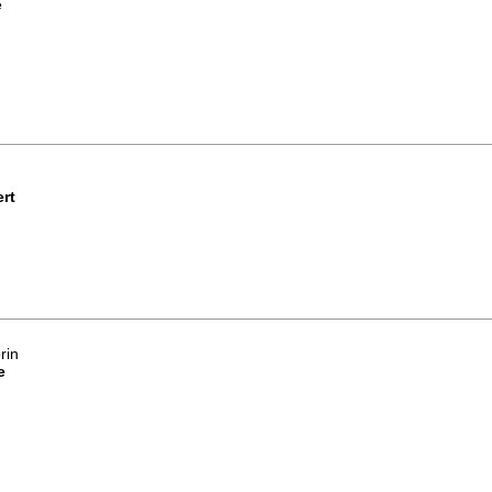
e
rt
rin
e