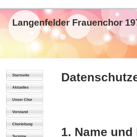
Langenfelder Frauenchor 19
Datenschutze
Startseite
Aktuelles
Unser Chor
Vorstand
Chorleitung
1. Name und 
Termine