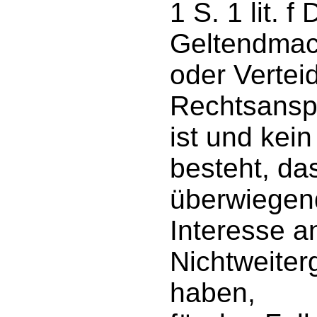
1 S. 1 lit. 
Geltendmac
oder Vertei
Rechtsanspr
ist und kei
besteht, da
überwiegen
Interesse a
Nichtweiter
haben,