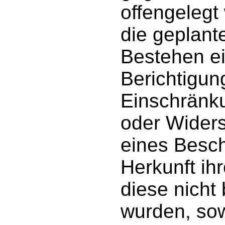
offengelegt
die geplant
Bestehen e
Berichtigun
Einschränku
oder Wider
eines Besch
Herkunft ih
diese nicht
wurden, so