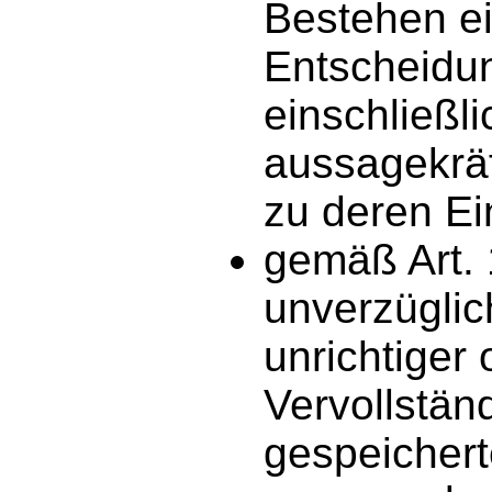
Bestehen ei
Entscheidu
einschließli
aussagekräf
zu deren Ei
gemäß Art
unverzüglic
unrichtiger 
Vervollstän
gespeicher