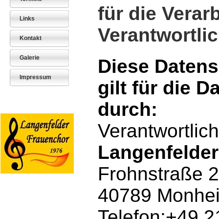
für die Verar
Links
Verantwortli
Kontakt
Galerie
Diese Datens
Impressum
gilt für die 
durch:
Verantwortlich
Langenfelder
Frohnstraße 
40789 Monhe
Telefon:+49 