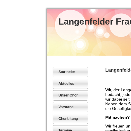
Langenfelder Fr
Langenfeld
Startseite
Aktuelles
Wir, der Lang
bedacht, jede
Unser Chor
wir dabei sei
Neben dem SE
Vorstand
die Geselligk
Mitmachen?
Chorleitung
Wir freuen un
Termine
musikalischer