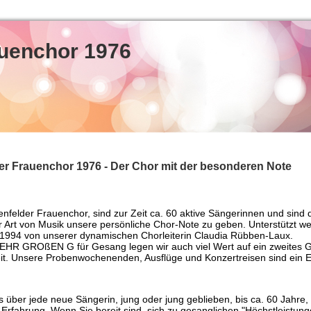
auenchor 1976
er Frauenchor 1976 - Der Chor mit der besonderen Note
enfelder Frauenchor, sind zur Zeit ca. 60 aktive Sängerinnen und sind 
r Art von Musik unsere persönliche Chor-Note zu geben. Unterstützt w
t 1994 von unserer dynamischen Chorleiterin Claudia Rübben-Laux.
HR GROßEN G für Gesang legen wir auch viel Wert auf ein zweites G
eit. Unsere Probenwochenenden, Ausflüge und Konzertreisen sind ein E
s über jede neue Sängerin, jung oder jung geblieben, bis ca. 60 Jahre,
 Erfahrung. Wenn Sie bereit sind, sich zu gesanglichen "Höchstleistung