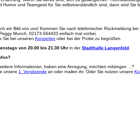
d Humor und Teamgeist für Sie selbstverständlich sind, dann sind Sie 
ch ein Bild von uns! Kommen Sie nach telefonischer Rückmeldung bei 
 Peggy Munch, 02173-564433 einfach mal vorbei.
s Sie bei unseren
Konzerten
oder bei der Probe zu begrüßen.
ienstags von 20.00 bis 21.30 Uhr
in der
Stadthalle Langenfeld
.
nfos?
eitere Informationen, haben eine Anregung, möchten mitsingen ...?
ie unsere
1. Vorsitzende
an oder mailen ihr. Oder Sie nutzen unsere
Ko
#frauen+chor #singen