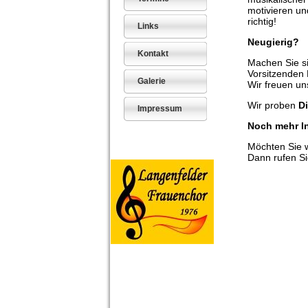
motivieren un
richtig!
Links
Neugierig?
Kontakt
Machen Sie si
Vorsitzenden
Galerie
Wir freuen un
Wir proben
D
Impressum
Noch mehr I
Möchten Sie w
Dann rufen S
#langenfeld 