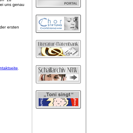
bei uns genau
der ersten
ntakt
seite
.