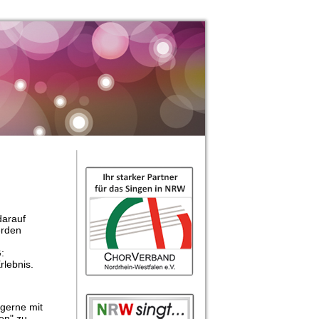
darauf
erden
:
rlebnis.
 gerne mit
en" zu