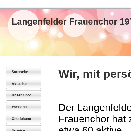
Langenfelder Frauenchor 19
Wir, mit persö
Startseite
Aktuelles
Unser Chor
Der Langenfelde
Vorstand
Frauenchor hat z
Chorleitung
etwa 60 aktive
Termine