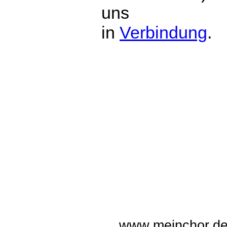
uns
in
Verbindung
.
#langenfeld #fr
www.meinchor.de