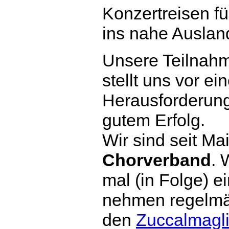
Konzertreisen f
ins nahe Auslan
Unsere Teilnah
stellt uns vor ei
Herausforderung.
gutem Erfolg.
Wir sind seit M
Chorverband
. 
mal (in Folge) e
nehmen regelmä
den
Zuccalmagli