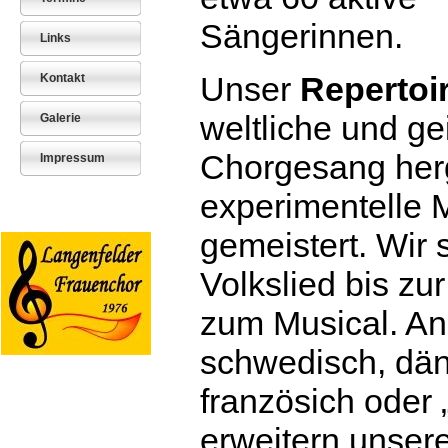
Sängerinnen.
Links
Unser
Repertoi
Kontakt
weltliche und gei
Galerie
Chorgesang herg
Impressum
experimentelle 
gemeistert. Wir 
Volkslied bis zu
zum Musical. An
schwedisch, dän
französich oder 
erweitern unser