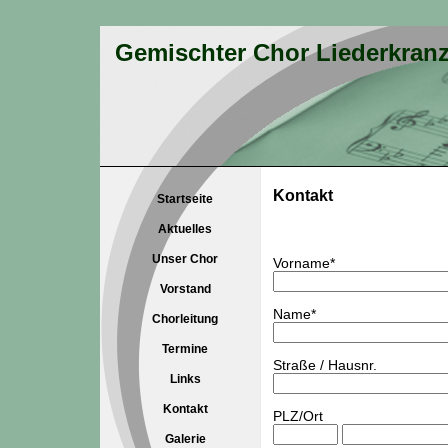
Gemischter Chor Liederkran
Kontakt
Startseite
Aktuelles
Unser Chor
Vorname*
Vorstand
Name*
Chorleitung
Termine
Straße / Hausnr.
Links
Kontakt
PLZ/Ort
Galerie