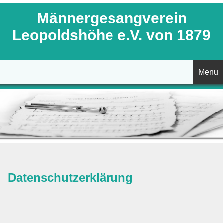
Männergesangverein
Leopoldshöhe e.V. von 1879
Menu
Startseite
Aktuelles
Unser Chor
Datenschutzerklärung
Vorstand
Chorleitung