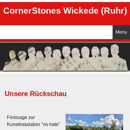
CornerStones Wickede (Ruhr)
Menu
Startseite
Unser Chor
Vorstand
Unsere Rückschau
Chorleitung
Kontakt
Finissage zur
Kunstinstalation "no hate"
Galerie