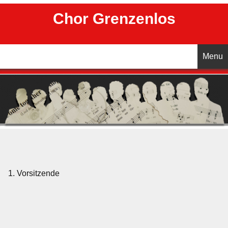
Chor Grenzenlos
Menu
Startseite
Aktuelles
Unser Chor
Vorstand
1. Vorsitzende
Chorleitung
Termine