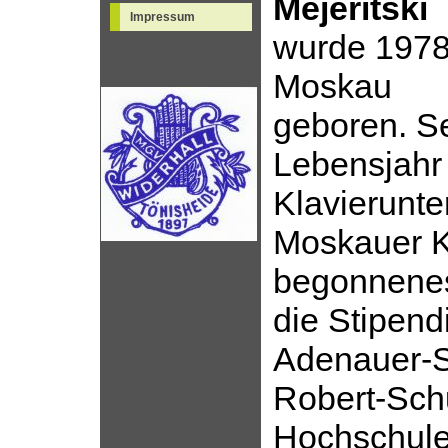
Mejeritski
Impressum
wurde 1978
Moskau
geboren. Se
Le­bensjahr
Klavierunter
Moskauer K
begonnenes
die Stipendi
Adenauer-St
Robert-Sc
Hochschule