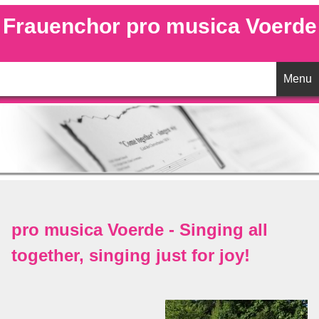
Frauenchor pro musica Voerde
Menu
Startseite
Aktuelles
Unser Chor
pro musica Voerde - Singing all
Vorstand
together, singing just for joy!
Chorleitung
Termine