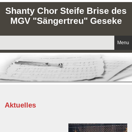
Shanty Chor Steife Brise des
MGV "Sängertreu" Geseke
Menu
Startseite
Aktuelles
Unser Chor
Aktuelles
Vorstand
Impressum