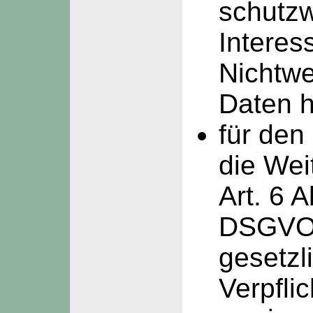
schutz
Interes
Nichtwe
Daten 
für den 
die Wei
Art. 6 A
DSGVO
gesetzl
Verpfli