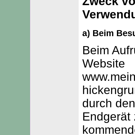
Zweck vo
Verwend
a) Beim Bes
Beim Aufr
Website
www.meinc
hickengru
durch den
Endgerät 
kommende