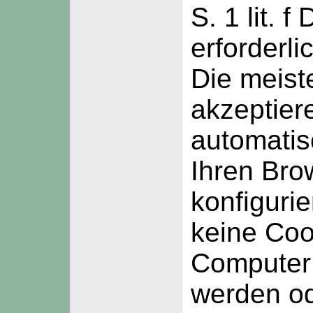
S. 1 lit. 
erforderli
Die meist
akzeptier
automatis
Ihren Bro
konfiguri
keine Coo
Computer 
werden od