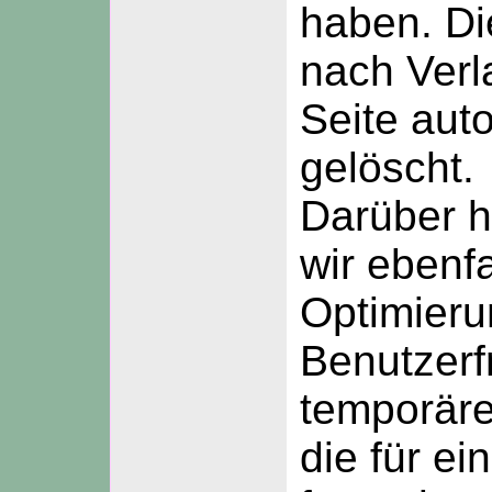
haben. D
nach Verl
Seite aut
gelöscht.
Darüber h
wir ebenfa
Optimieru
Benutzerf
temporäre
die für e