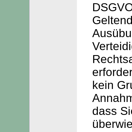
DSGVO
Gelten
Ausübu
Verteid
Rechts
erforder
kein Gr
Annahm
dass Si
überwi