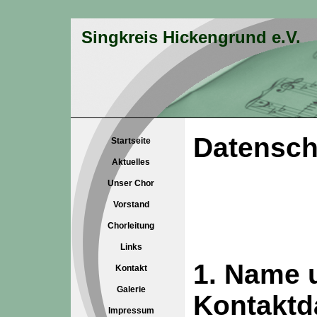
Singkreis Hickengrund e.V.
Datensch
Startseite
Aktuelles
Unser Chor
Vorstand
Chorleitung
Links
1. Name 
Kontakt
Galerie
Kontaktd
Impressum