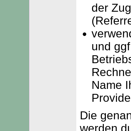
der Zugr
(Referr
verwen
und ggf
Betrieb
Rechne
Name I
Provide
Die gena
werden du