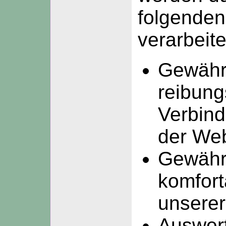
folgende
verarbeite
Gewährl
reibung
Verbin
der Web
Gewährl
komfor
unserer
Auswer