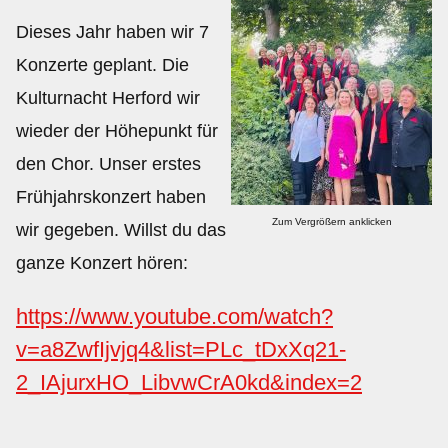
Dieses Jahr haben wir 7
Kontakt
Konzerte geplant. Die
Kulturnacht Herford wir
Galerie
wieder der Höhepunkt für
Videos
den Chor. Unser erstes
Frühjahrskonzert haben
Impressum
Zum Vergrößern anklicken
wir gegeben. Willst du das
ganze Konzert hören:
https://www.youtube.com/watch?
v=a8ZwfIjvjq4&list=PLc_tDxXq21-
2_IAjurxHO_LibvwCrA0kd&index=2