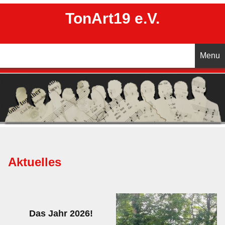
TonArt19 e.V.
Menu
Startseite
Aktuelles
Unser Chor
Aktuelles
Vorstand
Chorleitung
Das Jahr 2026!
Termine