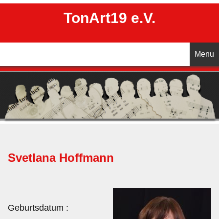
TonArt19 e.V.
Menu
Startseite
Aktuelles
Unser Chor
Svetlana Hoffmann
Vorstand
Chorleitung
Geburtsdatum :
Termine